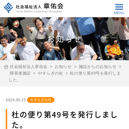
MENU
お知らせ
社会福祉法人章佑会
>
お知らせ
>
施設からのお知らせ
>
障害者施設
>
やすらぎの杜
>
杜の便り第49号を発行しま
した。
やすらぎの杜
2024.05.15
杜の便り第49号を発行しまし
た。