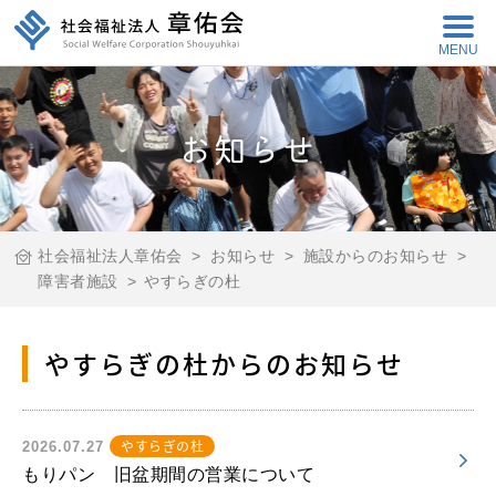
MENU
お知らせ
社会福祉法人章佑会
>
お知らせ
>
施設からのお知らせ
>
障害者施設
>
やすらぎの杜
やすらぎの杜からのお知らせ
やすらぎの杜
2026.07.27
もりパン 旧盆期間の営業について