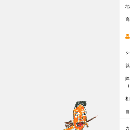
地
高
シ
就
障
（
相
自
カ