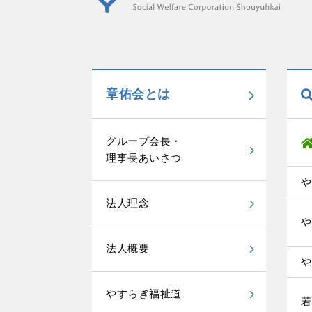
章佑会とは
グループ会長・
理事長あいさつ
や
法人理念
や
法人概要
や
やすらぎ福祉道
若