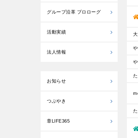
グループ沿革 プロローグ
活動実績
大
や
法人情報
や
た
お知らせ
m
つぶやき
た
章LIFE365