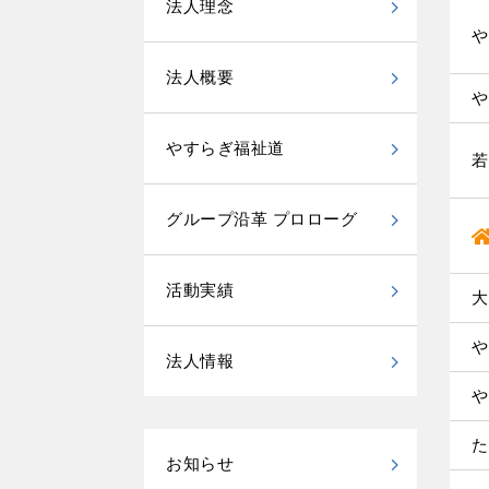
法人理念
や
法人概要
や
やすらぎ福祉道
若
グループ沿革 プロローグ
活動実績
大
や
法人情報
や
た
お知らせ