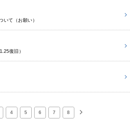
ついて（お願い）
.25復旧）
4
5
6
7
8