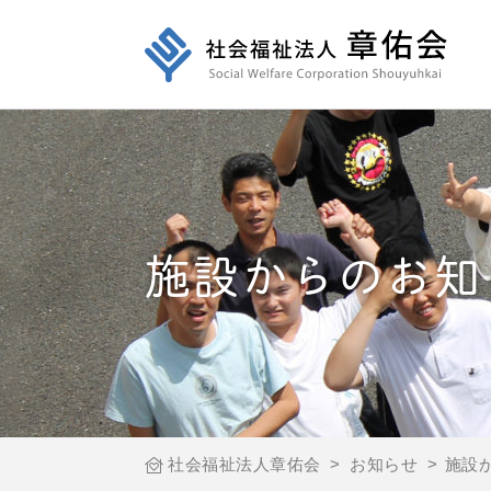
施設からのお知
社会福祉法人章佑会
>
お知らせ
>
施設