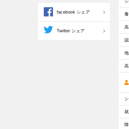
シ
facebook シェア
養
高
Twitter シェア
認
地
高
シ
就
障