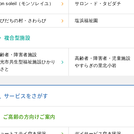
on soleil（モンソレイユ）
サロン・ド・タビダチ
びだちの村・さわらび
塩浜福祉園
複合型施設
齢者・障害者施設
高齢者・障害者・児童施設
光市共生型福祉施設ひかり
やすらぎの里北小岩
さと
サービスをさがす
ご高齢の方向けご案内
ョートステイ空き状況
デイサービス空き状況