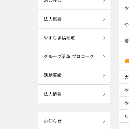
法人理念
や
法人概要
や
やすらぎ福祉道
若
グループ沿革 プロローグ
活動実績
大
や
法人情報
や
た
お知らせ