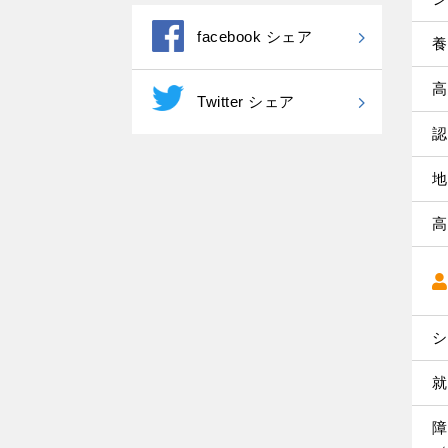
facebook シェア
養
高
Twitter シェア
認
地
高
シ
就
障