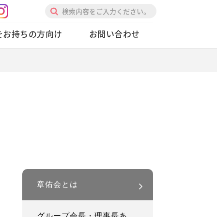
基本的心得
2ndプロローグ、未来へ
人を動かすときの心得
をお持ちの方向け
お問い合わせ
リーダーの心得
逆境時の心得
修練の心得
章佑会とは
グループ会長・理事長あ