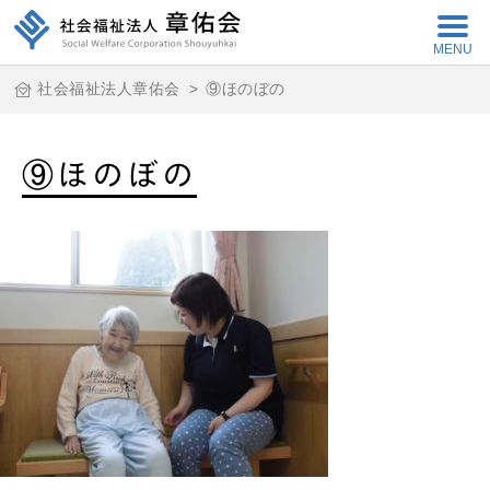
MENU
社会福祉法人章佑会
>
⑨ほのぼの
⑨ほのぼの