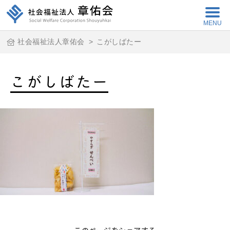
MENU
社会福祉法人章佑会
>
こがしばたー
こがしばたー