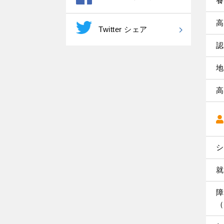
養
高
Twitter シェア
認
地
高
シ
就
障
（