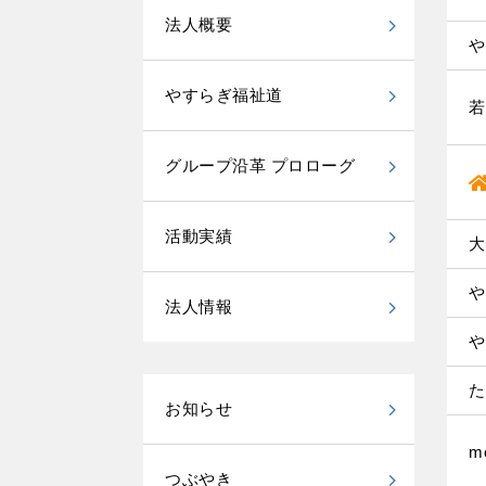
法人概要
や
やすらぎ福祉道
若
グループ沿革 プロローグ
活動実績
大
や
法人情報
や
た
お知らせ
m
つぶやき