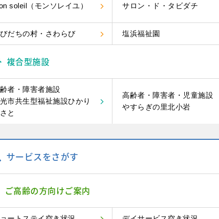
on soleil（モンソレイユ）
サロン・ド・タビダチ
びだちの村・さわらび
塩浜福祉園
複合型施設
齢者・障害者施設
高齢者・障害者・児童施設
光市共生型福祉施設ひかり
やすらぎの里北小岩
さと
サービスをさがす
ご高齢の方向けご案内
ョートステイ空き状況
デイサービス空き状況