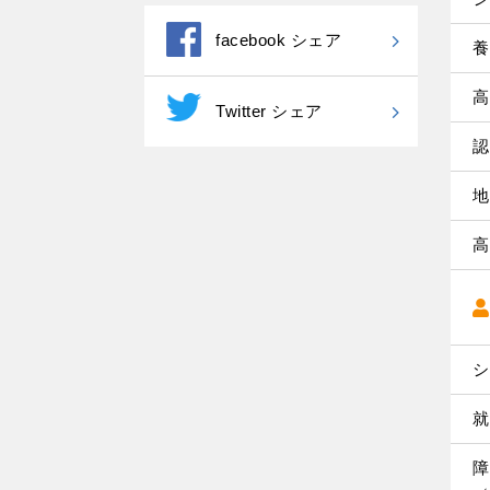
facebook シェア
養
高
Twitter シェア
認
地
高
シ
就
障