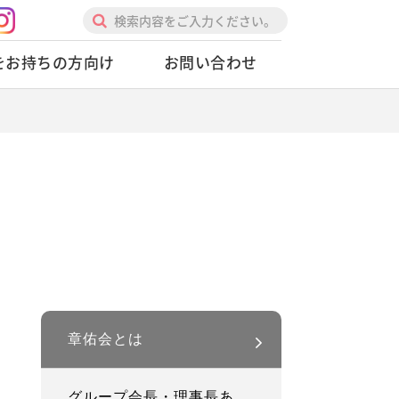
基本的心得
2ndプロローグ、未来へ
人を動かすときの心得
をお持ちの方向け
お問い合わせ
リーダーの心得
逆境時の心得
修練の心得
章佑会とは
グループ会長・理事長あ