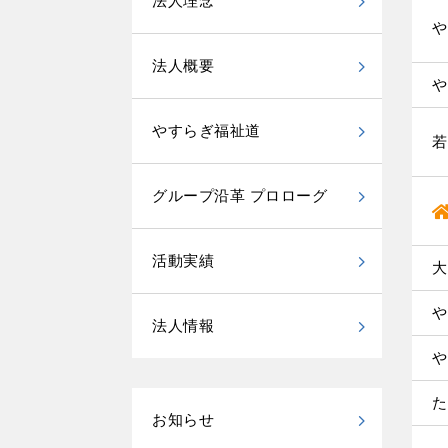
法人理念
や
法人概要
や
やすらぎ福祉道
若
グループ沿革 プロローグ
活動実績
大
や
法人情報
や
た
お知らせ