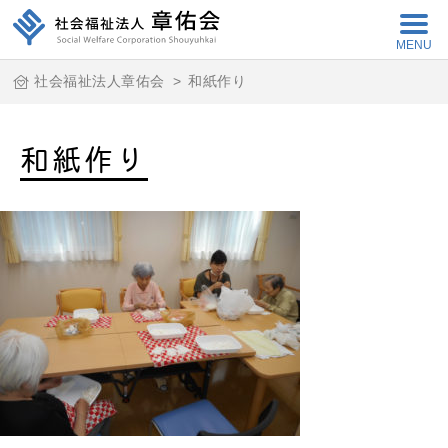
MENU
社会福祉法人章佑会
>
和紙作り
和紙作り