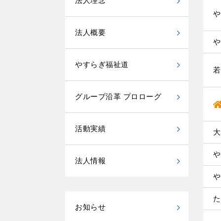
法人理念
や
法人概要
や
やすらぎ福祉道
若
グループ沿革 プロローグ
活動実績
大
や
法人情報
や
た
お知らせ