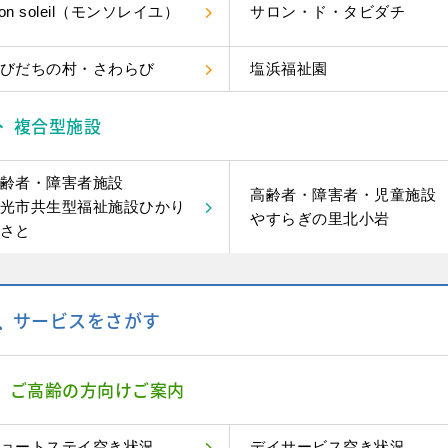
on soleil（モンソレイユ）
サロン・ド・タビダチ
びだちの村・さわらび
塩浜福祉園
複合型施設
齢者・障害者施設
高齢者・障害者・児童施設
光市共生型福祉施設ひかり
やすらぎの里北小岩
さと
サービスをさがす
ご高齢の方向けご案内
ョートステイ空き状況
デイサービス空き状況