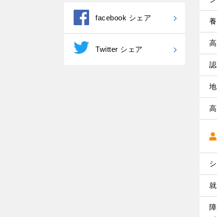
facebook シェア
養
高
Twitter シェア
認
地
高
シ
就
障