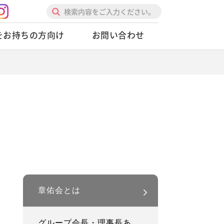
基本的心得
2ndプロローグ、未来へ
人を動かすときの心得
をお持ちの方向け
お問い合わせ
リーダーの心得
逆境時の心得
修練の心得
章佑会とは
グループ会長・理事長あ