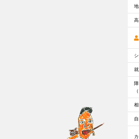
地
高
シ
就
障
（
相
自
カ