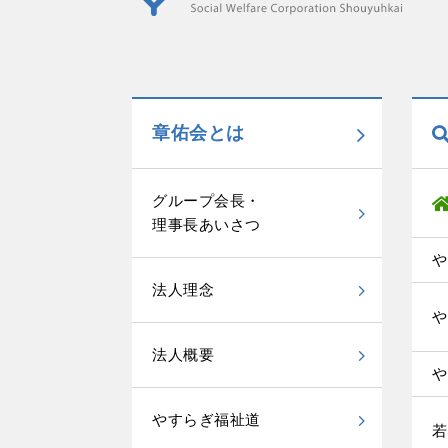
章佑会とは
グループ会長・
理事長あいさつ
や
法人理念
や
法人概要
や
やすらぎ福祉道
若