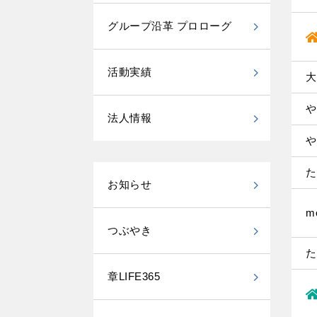
グループ沿革 プロローグ
活動実績
大
や
法人情報
や
た
お知らせ
m
つぶやき
た
章LIFE365