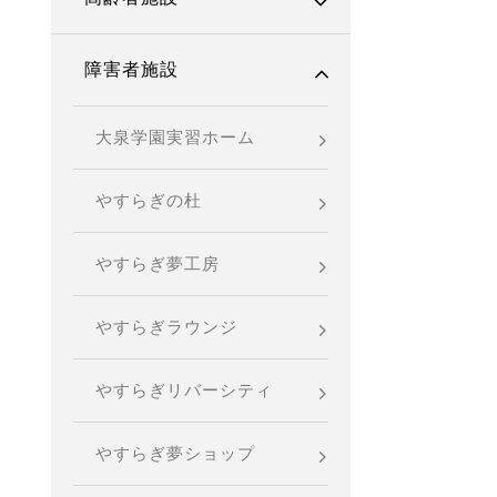
和光市共生型福祉施設
ひかりのさと
障害者施設
カフェクローバー
やすらぎの里北小岩
大泉学園実習ホーム
フレンドリー・カフェ・
ポム
やすらぎの杜
シャンティファーム
やすらぎ夢工房
mon soleil
やすらぎラウンジ
（モンソレイユ）
やすらぎリバーシティ
やすらぎ夢ショップ