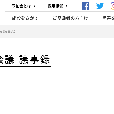
章佑会とは
採用情報
施設をさがす
ご高齢者の方向け
障害
議 議事録
会議 議事録