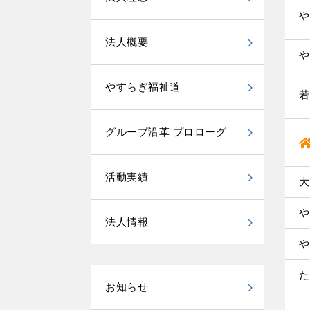
や
法人概要
や
やすらぎ福祉道
若
グループ沿革 プロローグ
活動実績
大
や
法人情報
や
た
お知らせ