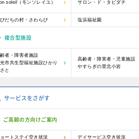
on soleil（モンソレイユ）
サロン・ド・タビダチ
びだちの村・さわらび
塩浜福祉園
複合型施設
齢者・障害者施設
高齢者・障害者・児童施設
光市共生型福祉施設ひかり
やすらぎの里北小岩
さと
サービスをさがす
ご高齢の方向けご案内
ョートステイ空き状況
デイサービス空き状況