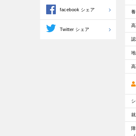
facebook シェア
養
高
Twitter シェア
認
地
高
シ
就
障
（