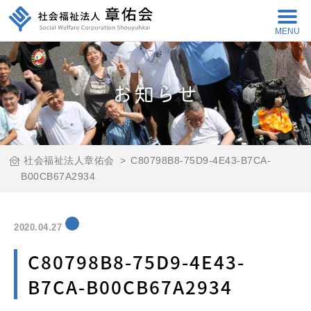
MENU
お知らせ
社会福祉法人章佑会
>
C80798B8-75D9-4E43-B7CA-
B00CB67A2934
2020.04.27
C80798B8-75D9-4E43-
B7CA-B00CB67A2934