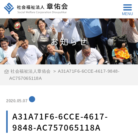
MENU
お知らせ
社会福祉法人章佑会
>
A31A71F6-6CCE-4617-9848-
AC757065118A
2020.05.07
A31A71F6-6CCE-4617-
9848-AC757065118A