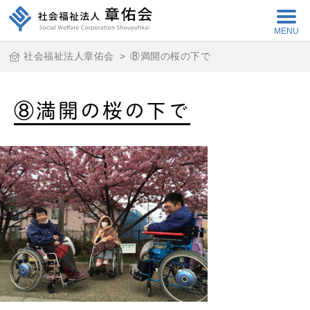
MENU
社会福祉法人章佑会
>
⑧満開の桜の下で
⑧満開の桜の下で