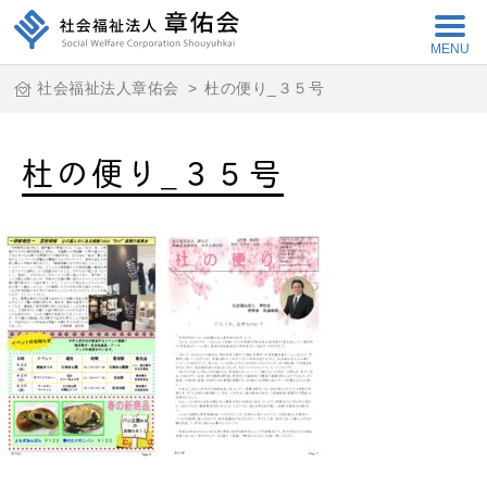
MENU
社会福祉法人章佑会
>
杜の便り_３５号
杜の便り_３５号