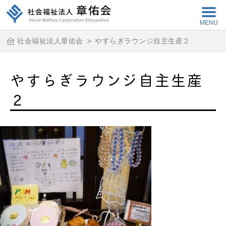
MENU
社会福祉法人章佑会
>
やすらぎラウンジ自主生産２
やすらぎラウンジ自主生産
２