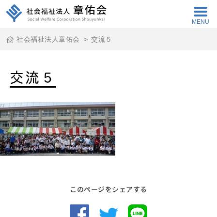
MENU
社会福祉法人章佑会
>
交流５
交流５
このページをシェアする