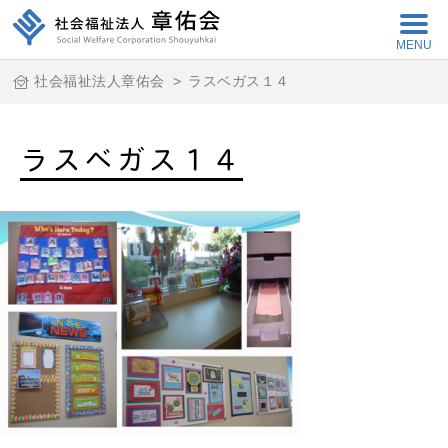
MENU
社会福祉法人章佑会
>
ラスベガス１４
ラスベガス１４