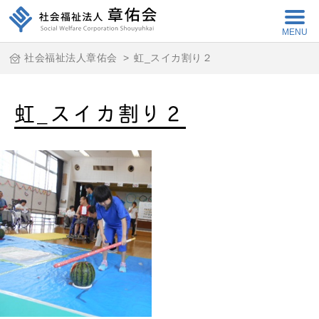
MENU
社会福祉法人章佑会
>
虹_スイカ割り２
虹_スイカ割り２